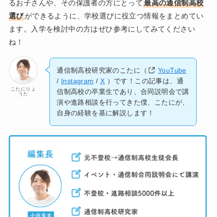
るお子さんや、その保護者の方にとって
最高の通信制高校
選び
ができるように、学校選びに役立つ情報をまとめてい
ます。入学を検討中の方はぜひ参考にしてみてください
ね！
通信制高校研究家のこたに（
YouTube
/
Instagram
/
X
）です！この記事は、通
こたにりょ
信制高校の卒業生であり、合同説明会で講
うた
演や進路相談を行ってきた僕、こたにが、
自身の経験を基に解説します！