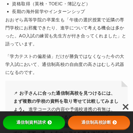
資格取得（英検・TOEIC・簿記など）
長期の海外留学やインターンシップ
おおぞら高等学院の卒業生も「午後の選択授業で近隣の専
門学校にお邪魔できたり、進学について考える機会は多か
った。AO入試の練習も先生方が付き合ってくれました」と
語っています。
「学力テストの偏差値」だけが勝負ではなくなった今の大
学入試において、通信制高校の自由度の高さはむしろ武器
になるのです。
📌
お子さんに合った通信制高校を見つけるには、
まず複数の学校の資料を取り寄せて比較してみまし
ょう。
進学コースの内容や予備校連携の有無は、
パンフレットを読み比べると違いがはっきり分かり
通信制資料請求
通信制高校診断
ます。当サイトの「
在校生・卒業生の口コミ記事
」