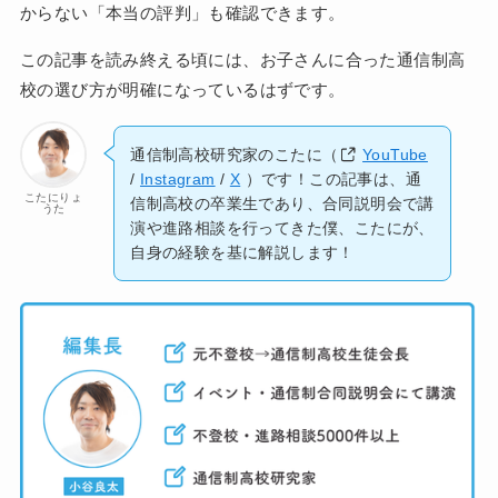
からない「本当の評判」も確認できます。
この記事を読み終える頃には、お子さんに合った通信制高
校の選び方が明確になっているはずです。
通信制高校研究家のこたに（
YouTube
/
Instagram
/
X
）です！この記事は、通
こたにりょ
信制高校の卒業生であり、合同説明会で講
うた
演や進路相談を行ってきた僕、こたにが、
自身の経験を基に解説します！