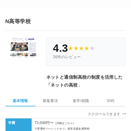
N高等学校
4.3
★
★
★
★
★
36件のレビュー
ネットと通信制高校の制度を活用した
「ネットの高校
」
基本情報
募集要項
進学/就職
SNS
スクロールできます
学費
73,000円〜
（詳細はこちら）
※普通科ベーシックかつ、就学支援金適用時