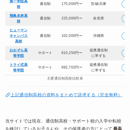
第一学院高
通信制
175,000円〜
茨城/兵庫
校
飛鳥未来高
通信制
225,000円〜
奈良県
校
ヒューマン
キャンパス
通信制
102,000円〜
沖縄県
高校
おおぞら高
提携通信制
サポート
610,250円〜
等学院
に準ずる
トライ式高
提携通信制
サポート
692,702円〜
等学院
に準ずる
主要通信制高校比較表
上記通信制高校の資料をまとめて請求する（完全無料）
当サイトでは現在、通信制高校・サポート校の入学や転校
を検討しているお子さんや、その保護者の方にとって
最高