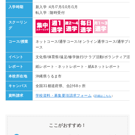
入学時期
新入学 :4月/7月/10月/1月
転入学 : 随時受付
スクーリン
グ
コース/授業
ネットコース/通学コース/オンライン通学コース/通学プロ
ース
イベント
文化祭/体育祭/遠足/修学旅行/クラブ活動/ボランティア活
レポート
紙レポート・ネットレポート・紙&ネットレポート
本校所在地
沖縄県うるま市
キャンパス
全国31都道府県、合計68ヶ所
資料請求
学校資料・募集要項請求フォーム
（
詳細はこちら
）
ここがおすすめ！