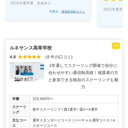
2022年度卒業 生徒本人
2022年度卒
引用元：
通信制高校カフェ
PR
ルネサンス高等学校
4.8
(8 件の口コミ)
1年通してスクーリング開催で自分に
合わせやすい通信制高校！保護者の方
と参加できる独自のスクーリングも魅
力
学費
120,000円〜
スクーリ
集中スクーリング / 週1通学 / 週2〜4通学
ング
主なコー
通学スタンダードコース / バーチャル通学コース / e
ス
スポーツコース