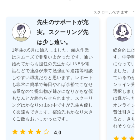
スクロールできます
先生のサポートが充
実。スクーリング先
は少し遠い。
1年生の5月に編入しました。編入作業
総合的には
はスムーズで非常いよかったです。通い
す。中学時
始めてからも担任の先生からLINEや電
になってい
話などで連絡が来て勉強面や進路等相談
ました。ま
しやすい環境だなと思います。レポート
ているのが
も非常に簡単で毎日やれば余裕でこなせ
ンライン完
る量なので提出物が疎かになりがちな僕
選択しまし
もなんとか終わらせられます。スクーリ
は嫌がった
ングはかなりの山の中ですが先生も優し
オンライン
く友達もできます。宿泊先もかなり大き
昔は引きこ
くご飯もおいしかったです。
ると、きち
れそうな点
4.0