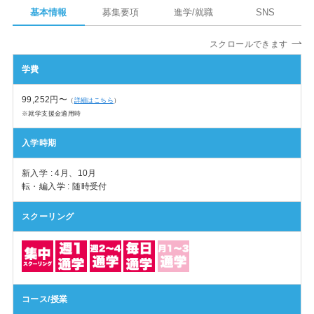
基本情報
募集要項
進学/就職
SNS
スクロールできます
学費
99,252円〜
（
詳細はこちら
）
※就学支援金適用時
入学時期
新入学 : 4月、10月
転・編入学 : 随時受付
スクーリング
コース/授業