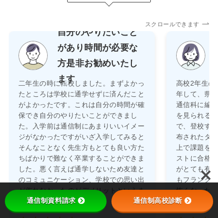
スクロールできます
自分のやりたいこと
があり時間が必要な
方是非お勧めいたし
ます
二年生の時に転校しました。まずよかっ
高校2年生の
たところは学校に通学せずに済んだこと
年して、県
がよかったです。これは自分の時間が確
通信科に編
保でき自分のやりたいことができまし
を見られる
た。入学前は通信制にあまりいいイメー
で、登校す
ジがなかったですがいざ入学してみると
布されたタ
そんなことなく先生方もとても良い方た
上で課題を提
ちばかりで難なく卒業することができま
ストに合格
した。悪く言えば通学しないため友達と
がとても有
のコミュニケーション、学校での思い出
もフランク
が作れなかったのがデメリットといえま
怖くなった
通信制資料請求
通信制高校診断
す。
来ました。