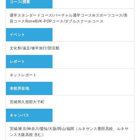
コース/授業
通学スタンダードコース/バーチャル通学コース/eスポーツコース/美
容コースRuneBi/K-POPコース/ダブルスクールコース
イベント
文化祭/遠足/修学旅行/部活動
レポート
ネットレポート
本校所在地
茨城県久慈郡大子町
キャンパス
茨城/東京/神奈川/愛知/大阪/岡山/福岡（ルネサンス豊田高校、ルネサ
ンス大阪高校 含む）