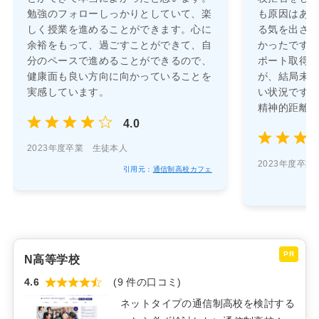
勉強のフォローしっかりとしていて、楽
も原因はあ
しく授業を進めることができます。心に
る気を出さ
余裕をもって、過ごすことができて、自
かったです。
分のペースで進めることができるので、
ポート取得
健康面も良い方向に向かっていることを
が、結局未
実感しています。
い状況です
精神的距離
4.0
2023年度卒業 生徒本人
2023年度卒
引用元：
通信制高校カフェ
PR
N高等学校
4.6
(9 件の口コミ)
ネットタイプの通信制高校を検討する