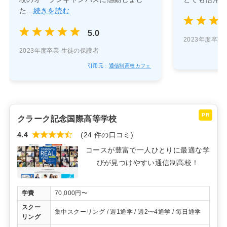
た...
続きを読む
5.0
2023年度卒
2023年度卒業 生徒の保護者
引用元：
通信制高校カフェ
PR
クラーク記念国際高等学校
4.4
(24 件の口コミ)
コースが豊富で一人ひとりに最適な学
びが見つけやすい通信制高校！
学費
70,000円〜
スクー
集中スクーリング / 週1通学 / 週2〜4通学 / 毎日通学
リング