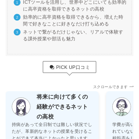
ICTツールを活用し、世界中どこにいても効率的
に高卒資格を取得できるネットの高校
効率的に高卒資格を取得できるから、増えた時
間で好きなことに好きなだけ打ち込める
ネットで繋がるだけじゃない、リアルで体験す
る課外授業や部活も魅力
PICK UP口コミ
スクロールできます
将来に向けて多くの
経験ができるネット
の高校
持病があって全日制では難しい状況でし
学費が高い
たが、革新的なネットの授業を受けるこ
れていない
とができて本当によかったと思います。
校拒否をし