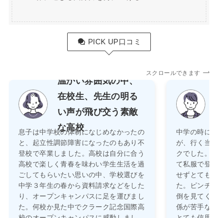
PICK UP口コミ
スクロールできます
温かい雰囲気の中、
在校生、先生の明る
い声が飛び交う素敵
な高校
息子は中学校の体制になじめなかったの
中学の時に
と、起立性調節障害になったのもあり不
が、行く当
登校で卒業しました。高校は自分に合う
クでした。週
高校で楽しく青春を味わい学生生活を過
て私服で登
ごしてもらいたい思いの中、学校選びを
せずとても
中学３年生の春から資料請求などをした
た。ピンチ
り、オープンキャンパスに足を運びまし
倒を見てく
た。何校か見た中でクラーク記念国際高
係が苦手な
校のオープンキャンパスに感動しまし
とても信用