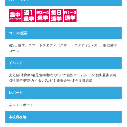
コース/授業
週5日通学、スマートスタディ（スマートスタディ1〜3）、単位修得
コース
イベント
文化祭/体育祭/遠足/修学旅行/クラブ活動/ホームルーム活動/夏期資格
取得講習/進路ガイダンス/ゼミ発表会/生徒会役員選挙
レポート
ネットレポート
本校所在地