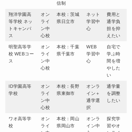
信制
翔洋学園高
オン
本校：茨城
ネット
費用と
等学校 ネッ
ライ
県日立市
学習中
通学負
トキャンパ
ン中
心
担を抑
ス
心校
えたい
明聖高等学
オン
本校：千葉
WEB
自宅で
校 WEBコー
ライ
県千葉市
学習中
学ぶ時
ス
ン中
心
間を増
心校
やした
い
ID学園高等
オン
本校：長野
オンラ
通学量
学校
ライ
県東御市
イン＋
を調整
ン中
通学選
したい
心校
択
ワオ高等学
オン
本校：岡山
オンラ
探究学
校
ライ
県岡山市
イン中
習やオ