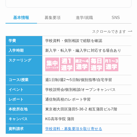
基本情報
募集要項
進学/就職
SNS
スクロールできます
学費
学校資料・個別相談で総額を確認
入学時期
新入学・転入学・編入学に対応する場合あり
スクーリング
コース/授業
週1日制/週2〜5日制/個別指導/自宅学習
イベント
学校説明会/個別相談/オープンキャンパス
レポート
通信制高校のレポート学習
本校所在地
東京都大田区蒲田5-36-2 相互蒲田ビル7階
キャンパス
KG高等学院 蒲田
資料請求
学校資料・募集要項を取り寄せる