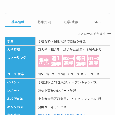
基本情報
募集要項
進学/就職
SNS
スクロールできます
学費
学校資料・個別相談で総額を確認
入学時期
新入学・転入学・編入学に対応する場合あり
スクーリング
コース/授業
週5・週3コース/週1＋コース/ネットコース
イベント
学校説明会/個別相談/オープンキャンパス
レポート
通信制高校のレポート学習
本校所在地
東京都大田区西蒲田7-25-7 グレワンビル2階
キャンパス
蒲田西口キャンパス