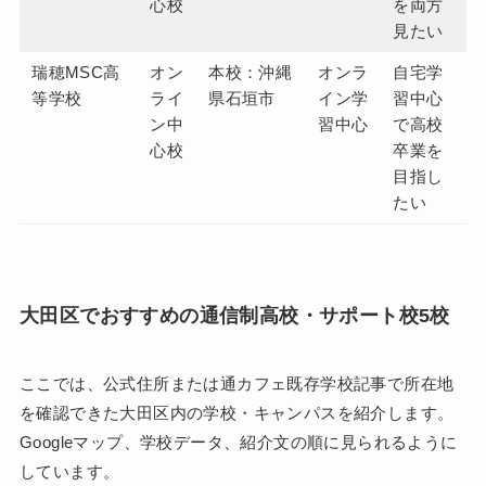
心校
を両方
見たい
瑞穂MSC高
オン
本校：沖縄
オンラ
自宅学
等学校
ライ
県石垣市
イン学
習中心
ン中
習中心
で高校
心校
卒業を
目指し
たい
大田区でおすすめの通信制高校・サポート校5校
ここでは、公式住所または通カフェ既存学校記事で所在地
を確認できた大田区内の学校・キャンパスを紹介します。
Googleマップ、学校データ、紹介文の順に見られるように
しています。