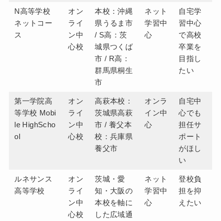
N高等学校
オン
本校：沖縄
ネット
自宅学
ネットコー
ライ
県うるま市
学習中
習中心
ス
ン中
/ S高：茨
心
で高校
心校
城県つくば
卒業を
市 / R高：
目指し
群馬県桐生
たい
市
第一学院高
オン
高萩本校：
オンラ
自宅中
等学校 Mobi
ライ
茨城県高萩
イン中
心でも
le HighScho
ン中
市 / 養父本
心
担任サ
ol
心校
校：兵庫県
ポート
養父市
がほし
い
ルネサンス
オン
茨城・愛
ネット
登校負
高等学校
ライ
知・大阪の
学習中
担を抑
ン中
本校を軸に
心
えたい
心校
した広域通