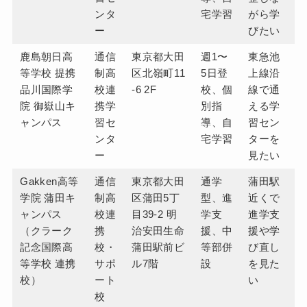
ンタ
宅学習
がら学
ー
びたい
鹿島朝日高
通信
東京都大田
週1〜
東急池
等学校 提携
制高
区北嶺町11
5日登
上線沿
品川国際学
校連
-6 2F
校、個
線で通
院 御嶽山キ
携学
別指
える学
ャンパス
習セ
導、自
習セン
ンタ
宅学習
ターを
ー
見たい
Gakken高等
通信
東京都大田
通学
蒲田駅
学院 蒲田キ
制高
区蒲田5丁
型、進
近くで
ャンパス
校連
目39-2 明
学支
進学支
（クラーク
携
治安田生命
援、中
援や学
記念国際高
校・
蒲田駅前ビ
等部併
び直し
等学校 連携
サポ
ル7階
設
を見た
校）
ート
い
校