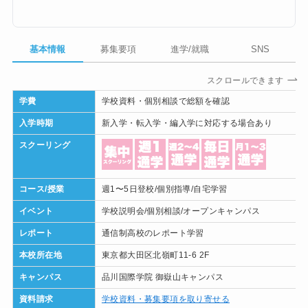
基本情報
募集要項
進学/就職
SNS
スクロールできます
学費
学校資料・個別相談で総額を確認
入学時期
新入学・転入学・編入学に対応する場合あり
スクーリング
コース/授業
週1〜5日登校/個別指導/自宅学習
イベント
学校説明会/個別相談/オープンキャンパス
レポート
通信制高校のレポート学習
本校所在地
東京都大田区北嶺町11-6 2F
キャンパス
品川国際学院 御嶽山キャンパス
資料請求
学校資料・募集要項を取り寄せる