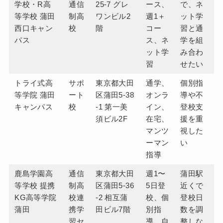
学校・R高
通信
25-7 グレ
ース、
で、ネ
等学校 蒲田
制高
ワンビル2
週1＋
ット学
西口キャン
校
階
コー
習と通
パス
ス、ネ
学を組
ット学
み合わ
習
せたい
トライ式高
サポ
東京都大田
通学、
個別指
等学院 蒲田
ート
区蒲田5-38
オンラ
導や不
キャンパス
校
-1 第一美
イン、
登校支
須ビル2F
在宅、
援を重
マンツ
視した
ーマン
い
指導
鹿島学園高
通信
東京都大田
週1〜
蒲田駅
等学校 提携
制高
区蒲田5-36
5日登
近くで
KG高等学院
校連
-2 相互蒲
校、個
登校日
蒲田
携学
田ビル7階
別指
数を調
習セ
導、自
整しな