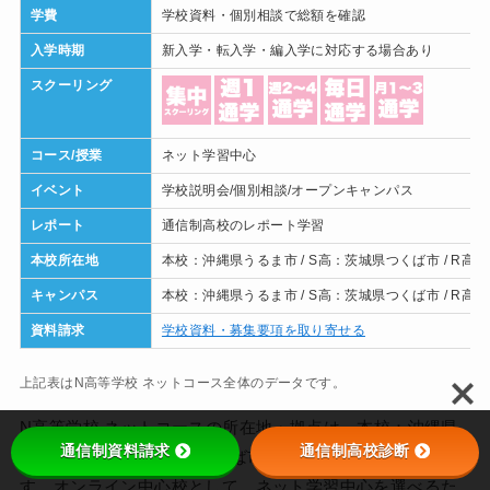
学費
学校資料・個別相談で総額を確認
入学時期
新入学・転入学・編入学に対応する場合あり
スクーリング
コース/授業
ネット学習中心
イベント
学校説明会/個別相談/オープンキャンパス
レポート
通信制高校のレポート学習
本校所在地
本校：沖縄県うるま市 / S高：茨城県つくば市 / R高
キャンパス
本校：沖縄県うるま市 / S高：茨城県つくば市 / R高
資料請求
学校資料・募集要項を取り寄せる
上記表はN高等学校 ネットコース全体のデータです。
N高等学校 ネットコースの所在地・拠点は、本校：沖縄県
通信制資料請求
通信制高校診断
うるま市 / S高：茨城県つくば市 / R高：群馬県桐生市で
す。オンライン中心校として、ネット学習中心を選べるた