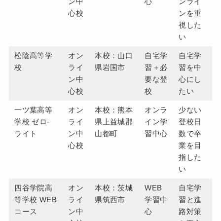
ン中
心
ンライ
心校
ンを重
視した
い
松陰高等学
オン
本校：山口
自宅学
自宅学
校
ライ
県岩国市
習＋必
習を中
ン中
要な登
心にし
心校
校
たい
一ツ葉高等
オン
本校：熊本
オンラ
少ない
学校 ゼロ-
ライ
県上益城郡
イン学
登校日
ライト
ン中
山都町
習中心
数で卒
心校
業を目
指した
い
四谷学院高
オン
本校：茨城
WEB
自宅学
等学校 WEB
ライ
県筑西市
学習中
習と進
コース
ン中
心
路対策