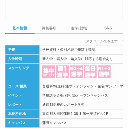
基本情報
募集要項
進学/就職
SNS
スクロールできます
学費
学校資料・個別相談で総額を確認
入学時期
新入学・転入学・編入学に対応する場合あり
スクーリング
コース/授業
普通科/特進科/通学・オンライン・在宅/マンツーマン
イベント
学校説明会/個別相談/オープンキャンパス
レポート
通信制高校のレポート学習
本校所在地
東京都大田区蒲田5-38-1 第一美須ビル2F
キャンパス
蒲田キャンパス