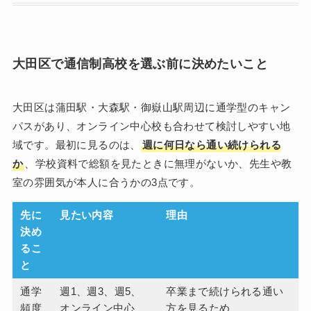
大田区で通信制高校を選ぶ前に決めたいこと
大田区は蒲田駅・大森駅・御嶽山駅周辺に通学型のキャン
パスがあり、オンライン中心校も合わせて検討しやすい地
域です。最初に見るのは、
週に何日なら通い続けられる
か
、学校資料で総額を見たときに無理がないか、先生や教
室の雰囲気が本人に合うかの3点です。
先に
見たい内容
理由
決め
るこ
と
通学
週1、週3、週5、
卒業まで続けられる通い
頻度
オンライン中心
方を見るため