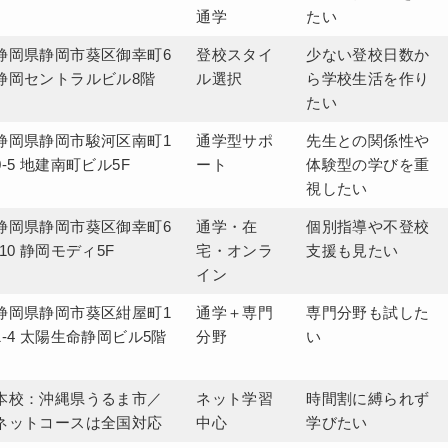
通学
たい
静岡県静岡市葵区御幸町6
登校スタイ
少ない登校日数か
静岡セントラルビル8階
ル選択
ら学校生活を作り
たい
静岡県静岡市駿河区南町1
通学型サポ
先生との関係性や
0-5 地建南町ビル5F
ート
体験型の学びを重
視したい
静岡県静岡市葵区御幸町6
通学・在
個別指導や不登校
-10 静岡モディ5F
宅・オンラ
支援も見たい
イン
静岡県静岡市葵区紺屋町1
通学＋専門
専門分野も試した
1-4 太陽生命静岡ビル5階
分野
い
本校：沖縄県うるま市／
ネット学習
時間割に縛られず
ネットコースは全国対応
中心
学びたい