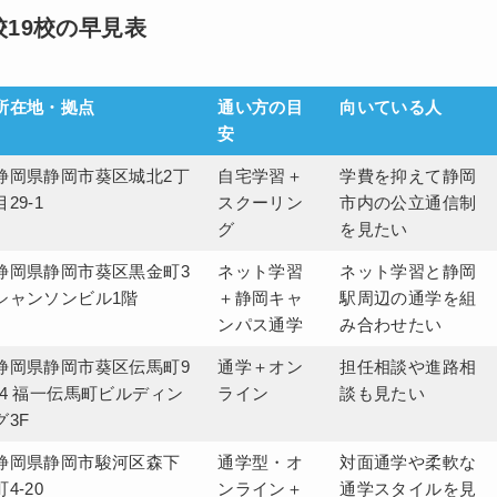
19校の早見表
所在地・拠点
通い方の目
向いている人
安
静岡県静岡市葵区城北2丁
自宅学習＋
学費を抑えて静岡
目29-1
スクーリン
市内の公立通信制
グ
を見たい
静岡県静岡市葵区黒金町3
ネット学習
ネット学習と静岡
シャンソンビル1階
＋静岡キャ
駅周辺の通学を組
ンパス通学
み合わせたい
静岡県静岡市葵区伝馬町9
通学＋オン
担任相談や進路相
-4 福一伝馬町ビルディン
ライン
談も見たい
グ3F
静岡県静岡市駿河区森下
通学型・オ
対面通学や柔軟な
町4-20
ンライン＋
通学スタイルを見