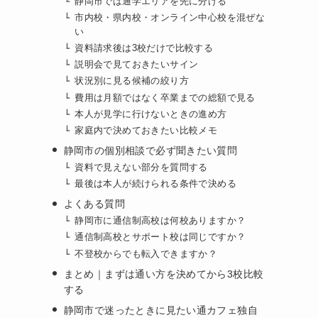
静岡市では通学エリアを先に分ける
市内校・県内校・オンライン中心校を混ぜな
い
資料請求後は3校だけで比較する
説明会で見ておきたいサイン
状況別に見る候補の絞り方
費用は月額ではなく卒業までの総額で見る
本人が見学に行けないときの進め方
中
家庭内で決めておきたい比較メモ
静岡市の個別相談で必ず聞きたい質問
資料で見えない部分を質問する
最後は本人が続けられる条件で決める
よくある質問
静岡市に通信制高校は何校ありますか？
通信制高校とサポート校は同じですか？
不登校からでも転入できますか？
まとめ｜まずは通い方を決めてから3校比較
する
静岡市で迷ったときに見たい通カフェ独自