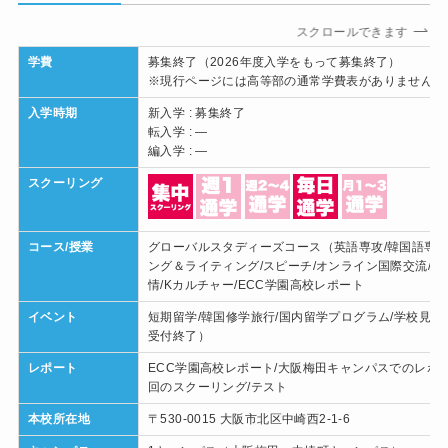
スクロールできます
学費
募集終了（2026年度入学をもって募集終了）
※現行ページには高等部の通常学費表がありません
入学時期
新入学 : 募集終了
転入学 : —
編入学 : —
スクーリング
コース/授業
グローバルスタディーズコース（英語専攻/韓国語専攻）
ング＆ライティング/スピーチ/オンライン国際交流/韓
情/Kカルチャー/ECC学園高校レポート
イベント
短期留学/韓国修学旅行/国内留学プログラム/学校見
受付終了）
レポート
ECC学園高校レポート/大阪梅田キャンパスでのレポ
回のスクーリング/テスト
本校所在地
〒530-0015 大阪市北区中崎西2-1-6