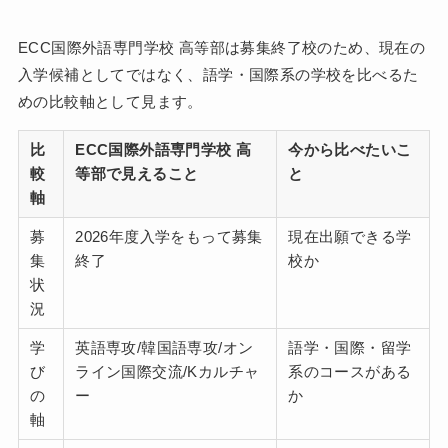
ECC国際外語専門学校 高等部は募集終了校のため、現在の
入学候補としてではなく、語学・国際系の学校を比べるた
めの比較軸として見ます。
比
ECC国際外語専門学校 高
今から比べたいこ
較
等部で見えること
と
軸
募
2026年度入学をもって募集
現在出願できる学
集
終了
校か
状
況
学
英語専攻/韓国語専攻/オン
語学・国際・留学
び
ライン国際交流/Kカルチャ
系のコースがある
の
ー
か
軸