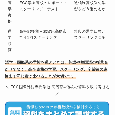
高
ECC学園高校のレポート・
通信制高校側の学
卒
スクーリング・テスト
習をどう進めるか
資
格
通
高等部授業＋滋賀県高島市
普段の通学日数と
学
で年1回スクーリング
スクーリング会場
頻
度
語学・国際系の学校を選ぶときは、英語や韓国語の授業名
だけでなく、高卒資格の学習、スクーリング、卒業後の進
路まで同じ表で比べることが大切です。
＼ ECC国際外語専門学校 高等部&他校の資料を取り寄せる
／