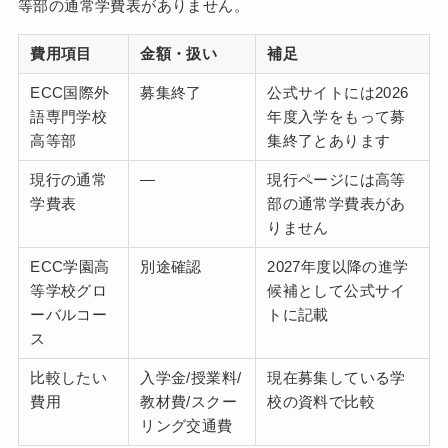
等部の通常学費表がありません。
費用項目
金額・扱い
補足
ECC国際外
募集終了
公式サイトには2026
語専門学校
年度入学をもって募
高等部
集終了とあります
現行の通常
—
現行ページには高等
学費表
部の通常学費表があ
りません
ECC学園高
別途確認
2027年度以降の進学
等学校グロ
候補として公式サイ
ーバルコー
トに記載
ス
比較したい
入学金/授業料/
現在募集している学
費用
教材費/スクー
校の資料で比較
リング交通費