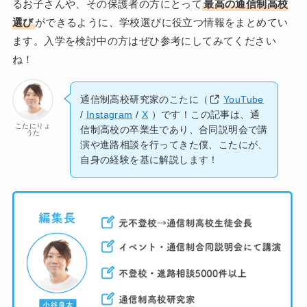
るお子さんや、その保護者の方にとって
最高の通信制高校
選び
ができるように、学校選びに役立つ情報をまとめてい
ます。入学を検討中の方はぜひ参考にしてみてください
ね！
通信制高校研究家のこたに（
YouTube
/
Instagram
/
X
）です！この記事は、通
こたにりょ
信制高校の卒業生であり、合同説明会で講
うた
演や進路相談を行ってきた僕、こたにが、
自身の経験を基に解説します！