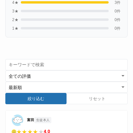
4★
3件
3★
0件
2★
0件
1★
0件
絞り込む
リセット
富田
生徒本人
★
★
★
★
★
4.0