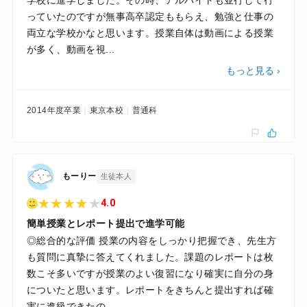
学校に進学しました。その時、アルバイトも並行して行
っていたのですが無事高卒認定ももらえ、勉強と仕事の
両立な学校かなと思います。授業自体は動画による授業
が多く、動画を視...
もっと見る ›
2014年度卒業
東京本校
普通科
もーりー
生徒本人
★
★
★
★
★
4.0
簡単授業とレポート提出で進学可能
◎総合的な評価 授業の内容をしっかり把握でき、先生方
も質問に真摯に答えてくれました。課題のレポートは枚
数こそ多いですが授業のよい復習になり確実に自分の身
についたと思います。レポートをきちんと提出すれば確
実に進級できたの...