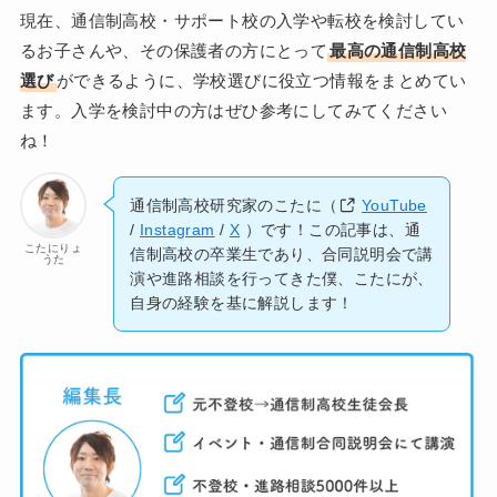
現在、通信制高校・サポート校の入学や転校を検討してい
るお子さんや、その保護者の方にとって
最高の通信制高校
選び
ができるように、学校選びに役立つ情報をまとめてい
ます。入学を検討中の方はぜひ参考にしてみてください
ね！
通信制高校研究家のこたに（
YouTube
/
Instagram
/
X
）です！この記事は、通
こたにりょ
信制高校の卒業生であり、合同説明会で講
うた
演や進路相談を行ってきた僕、こたにが、
自身の経験を基に解説します！