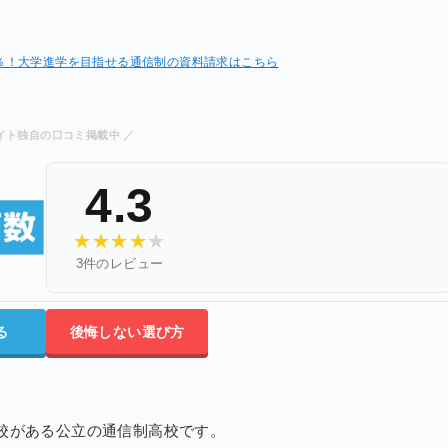
1％！大学進学を目指せる通信制の資料請求はこちら
イト独自の口コミ掲載中 ／
4.3
★
★
★
★
★
3件のレビュー
る
後悔しない選び方
校がある公立の通信制高校です。