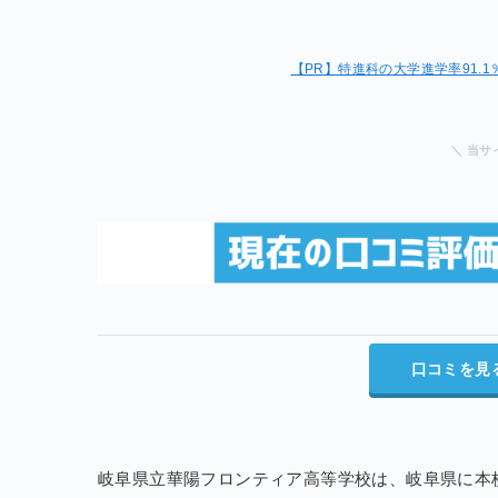
【PR】特進科の大学進学率91.
＼ 当サ
口コミを見
岐阜県立華陽フロンティア高等学校は、岐阜県に本