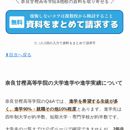
＼ 奈良甘樫高等学院&他校の資料を取り寄せる ／
たった1回の入力で資料をまとめて請求可
⬆︎目次へ戻る
奈良甘樫高等学院の大学進学や進学実績について
奈良甘樫高等学院のQ&Aでは、
進学を希望する生徒が多
く、進学90%・就職その他10%程度
とあります。進学先は
四年制大学が約半数、短期大学・専門学校が約半数です。
大学名の一覧までは公式ページで確認できませんが、
2年生