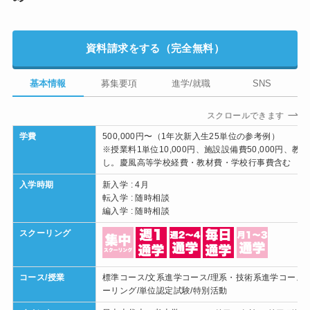
資料請求をする（完全無料）
基本情報
募集要項
進学/就職
SNS
スクロールできます
学費
500,000円〜（1年次新入生25単位の参考例）
※授業料1単位10,000円、施設設備費50,000円、教育
し。慶風高等学校経費・教材費・学校行事費含む
入学時期
新入学 : 4月
転入学 : 随時相談
編入学 : 随時相談
スクーリング
コース/授業
標準コース/文系進学コース/理系・技術系進学コース/
ーリング/単位認定試験/特別活動