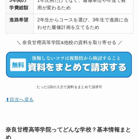
3年間の
1年次例だけでなく、履修単位や年度で費
学費総額
用が変わるため
進路希望
2年生からコースを選び、3年生で進路に合
わせた履修計画を立てるため
＼ 奈良甘樫高等学院&他校の資料を取り寄せる ／
たった1回の入力で資料をまとめて請求可
⬆︎目次へ戻る
奈良甘樫高等学院ってどんな学校？基本情報まと
め