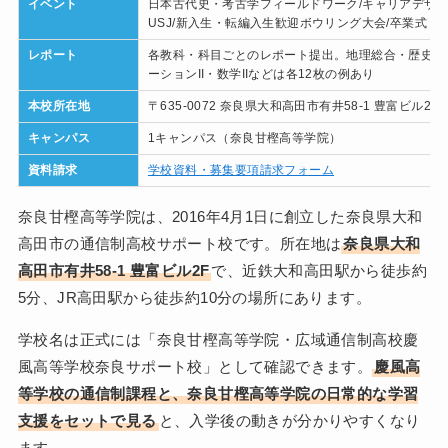
イベント
日本古代史・考古学フィールドワーク/キャリアデザイ
USJ/新入生・転編入生歓迎ボウリング大会/卒業式
レポート
各教科・科目ごとのレポート提出。地理総合・歴史総
ーションII・数学IIなどは各12枚の例あり
本校所在地
〒635-0072 奈良県大和高田市有井58-1 豊富ビル2F
キャンパス
1キャンパス（奈良甘樫高等学院）
資料請求
学校資料・募集要項請求フォーム
奈良甘樫高等学院は、2016年4月1日に創立した奈良県大和
高田市の通信制高校サポート校です。所在地は
奈良県大和
高田市有井58-1 豊富ビル2F
で、近鉄大和高田駅から徒歩約
5分、JR高田駅から徒歩約10分の場所にあります。
学校名は正式には「奈良甘樫高等学院・広域通信制高校慶
風高等学校奈良サポート校」として確認できます。
慶風高
等学校の通信制課程と、奈良甘樫高等学院の日常的な学習
支援をセットで見る
と、入学後の動きが分かりやすくなり
ます。