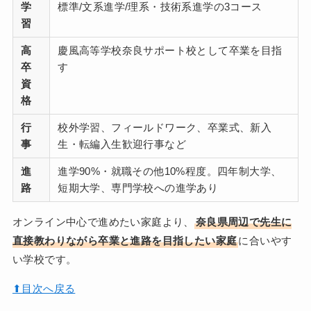
学
標準/文系進学/理系・技術系進学の3コース
習
高
慶風高等学校奈良サポート校として卒業を目指
卒
す
資
格
行
校外学習、フィールドワーク、卒業式、新入
事
生・転編入生歓迎行事など
進
進学90%・就職その他10%程度。四年制大学、
路
短期大学、専門学校への進学あり
オンライン中心で進めたい家庭より、
奈良県周辺で先生に
直接教わりながら卒業と進路を目指したい家庭
に合いやす
い学校です。
⬆︎目次へ戻る