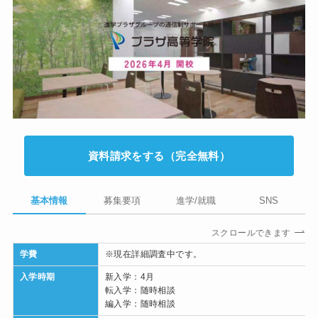
資料請求をする（完全無料）
基本情報
募集要項
進学/就職
SNS
スクロールできます
学費
※現在詳細調査中です。
入学時期
新入学：4月
転入学：随時相談
編入学：随時相談