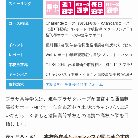
スクーリング
コース/授業
Challengeコース（週5日登校）/Standardコース（週
（週1日登校）/レポート作成指導/スクーリング日程管
格取得サポート/大学進学サポート
イベント
個別相談会/見学会/合同進路相談会/地元ならではの体
レポート
Webレポート/動画視聴報告書/タブレット・パソコン
本校所在地
〒984-0065 宮城県仙台市若林区土樋1-11-2 プラ
キャンパス
1キャンパス（本校・くまもと清陵高等学校 宮城学習
資料請求
学校資料・募集要項請求フォーム
プラザ高等学院は、進学プラザグループが運営する通信制
高校サポート校です。仙台市若林区土樋のキャンパスに通
いながら、くまもと清陵高等学校との連携で高校卒業を目
指します。
表を見るときは、
本校所在地とキャンパスが同じ仙台市内