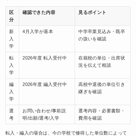
区
確認できた内容
見るポイント
分
新
4月入学が基本
中学卒業見込み・既卒
入
の扱いを確認
学
転
2026年度 転入受付中
在籍校の単位・出席状
入
況を伝えて相談
学
編
2026年度 編入受付中
高校中退後の単位引き
入
継ぎを確認
学
選
お問い合わせ/事前説
選考内容・必要書類・
考
明/出願/選考/入学
費用を確認
転入・編入の場合は、今の学校で修得した単位数によって