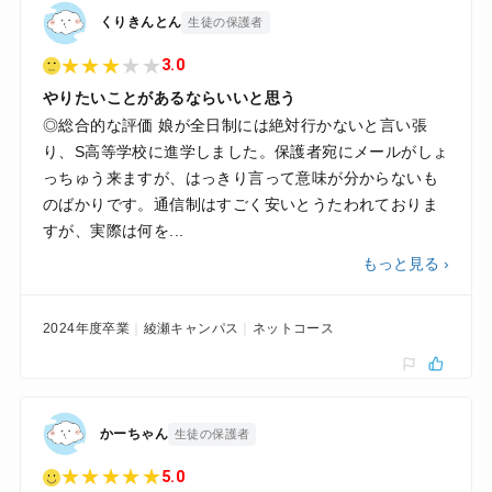
くりきんとん
生徒の保護者
★
★
★
★
★
3.0
やりたいことがあるならいいと思う
◎総合的な評価 娘が全日制には絶対行かないと言い張
り、S高等学校に進学しました。保護者宛にメールがしょ
っちゅう来ますが、はっきり言って意味が分からないも
のばかりです。通信制はすごく安いとうたわれておりま
すが、実際は何を...
もっと見る ›
2024年度卒業
綾瀬キャンパス
ネットコース
かーちゃん
生徒の保護者
★
★
★
★
★
5.0