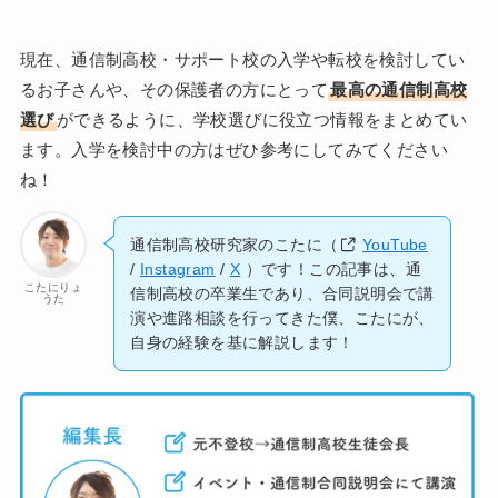
現在、通信制高校・サポート校の入学や転校を検討してい
るお子さんや、その保護者の方にとって
最高の通信制高校
選び
ができるように、学校選びに役立つ情報をまとめてい
ます。入学を検討中の方はぜひ参考にしてみてください
ね！
通信制高校研究家のこたに（
YouTube
/
Instagram
/
X
）です！この記事は、通
こたにりょ
信制高校の卒業生であり、合同説明会で講
うた
演や進路相談を行ってきた僕、こたにが、
自身の経験を基に解説します！