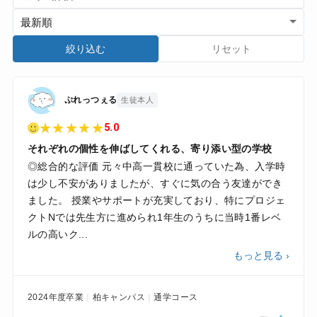
絞り込む
リセット
ぷれっつぇる
生徒本人
★
★
★
★
★
5.0
それぞれの個性を伸ばしてくれる、寄り添い型の学校
◎総合的な評価 元々中高一貫校に通っていた為、入学時
は少し不安がありましたが、すぐに気の合う友達ができ
ました。 授業やサポートが充実しており、特にプロジェ
クトNでは先生方に進められ1年生のうちに当時1番レベ
ルの高いク...
もっと見る ›
2024年度卒業
柏キャンパス
通学コース