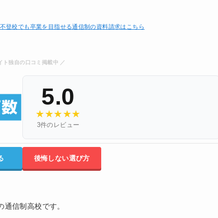
不登校でも卒業を目指せる通信制の資料請求はこちら
イト独自の口コミ掲載中 ／
5.0
★
★
★
★
★
3件のレビュー
る
後悔しない選び方
の通信制高校です。