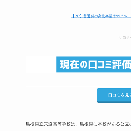
【PR】普通科の高校卒業率99.5％！
＼ 当サ
口コミを見
島根県立宍道高等学校は、島根県に本校がある公立