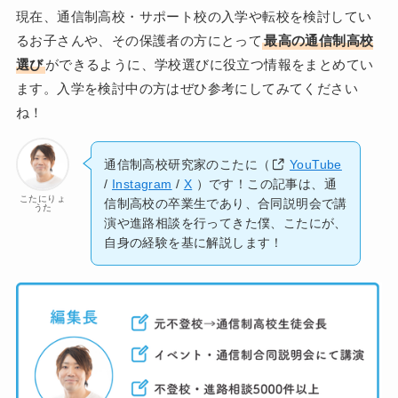
現在、通信制高校・サポート校の入学や転校を検討してい
るお子さんや、その保護者の方にとって
最高の通信制高校
選び
ができるように、学校選びに役立つ情報をまとめてい
ます。入学を検討中の方はぜひ参考にしてみてください
ね！
通信制高校研究家のこたに（
YouTube
/
Instagram
/
X
）です！この記事は、通
こたにりょ
信制高校の卒業生であり、合同説明会で講
うた
演や進路相談を行ってきた僕、こたにが、
自身の経験を基に解説します！