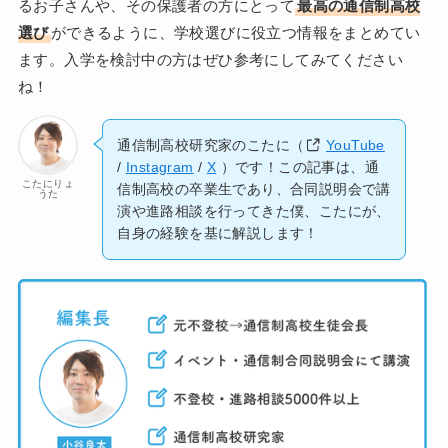
るお子さんや、その保護者の方にとって
最高の通信制高校
選び
ができるように、学校選びに役立つ情報をまとめてい
ます。入学を検討中の方はぜひ参考にしてみてください
ね！
通信制高校研究家のこたに（
YouTube
/
Instagram
/
X
）です！この記事は、通
こたにりょ
信制高校の卒業生であり、合同説明会で講
うた
演や進路相談を行ってきた僕、こたにが、
自身の経験を基に解説します！