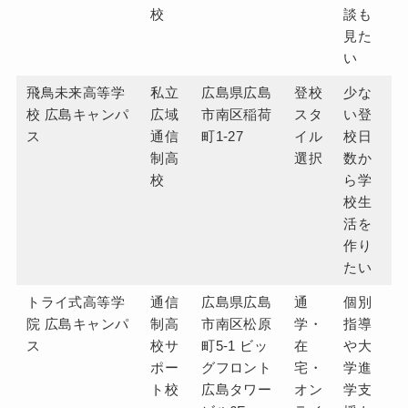
校
談も
見た
い
飛鳥未来高等学
私立
広島県広島
登校
少な
校 広島キャンパ
広域
市南区稲荷
スタ
い登
ス
通信
町1-27
イル
校日
制高
選択
数か
校
ら学
校生
活を
作り
たい
トライ式高等学
通信
広島県広島
通
個別
院 広島キャンパ
制高
市南区松原
学・
指導
ス
校サ
町5-1 ビッ
在
や大
ポー
グフロント
宅・
学進
ト校
広島タワー
オン
学支