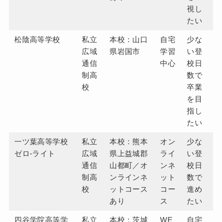
視し
たい
松陰高等学校
私立
本校：山口
自宅
少な
広域
県岩国市
学習
い登
通信
中心
校日
制高
数で
校
卒業
を目
指し
たい
一ツ葉高等学校
私立
本校：熊本
オン
少な
ゼロ-ライト
広域
県上益城郡
ライ
い登
通信
山都町／オ
ンネ
校日
制高
ンラインネ
ット
数で
校
ットコース
コー
進め
あり
ス
たい
四谷学院高等学
私立
本校：茨城
WE
自宅