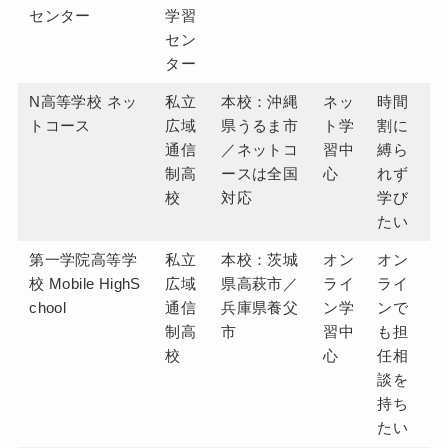
センター
学習
セン
ター
N高等学校 ネッ
私立
本校：沖縄
ネッ
時間
トコース
広域
県うるま市
ト学
割に
通信
／ネットコ
習中
縛ら
制高
ースは全国
心
れず
校
対応
学び
たい
第一学院高等学
私立
本校：茨城
オン
オン
校 Mobile HighS
広域
県高萩市／
ライ
ライ
chool
通信
兵庫県養父
ン学
ンで
制高
市
習中
も担
校
心
任相
談を
持ち
たい