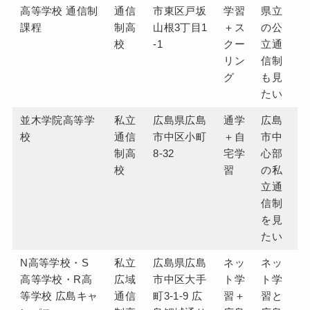
高等学校 通信制
通信
市東区戸坂
学習
県立
課程
制高
山根3丁目1
＋ス
の公
校
-1
クー
立通
リン
信制
グ
も見
たい
並木学院高等学
私立
広島県広島
通学
広島
校
通信
市中区小町
＋自
市中
制高
8-32
宅学
心部
校
習
の私
立通
信制
を見
たい
N高等学校・S
私立
広島県広島
ネッ
ネッ
高等学校・R高
広域
市中区大手
ト学
ト学
等学校 広島キャ
通信
町3-1-9 広
習＋
習と