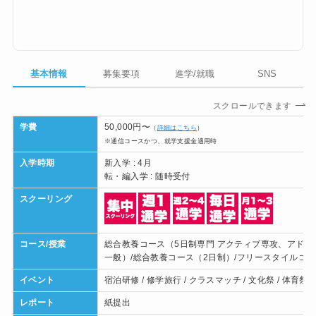
基本情報
募集要項
進学/就職
SNS
スクロールできます
学費
50,000円〜
（
詳細はこちら
）
※通信コースかつ、就学支援金適用時
入学時期
新入学 : 4月
転・編入学 : 随時受付
スクーリング
コース/授業
総合教養コース（5日制専門 アクティブ専攻、アド
一般）/総合教養コース（2日制）/フリースタイルコー
イベント
宿泊研修 / 修学旅行 / クラスマッチ / 文化祭 / 体育祭
レポート
紙提出