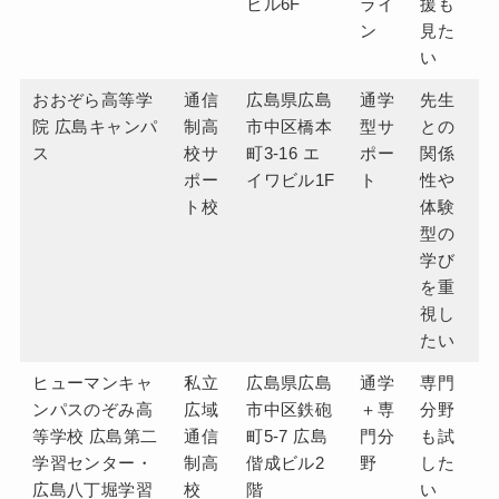
ビル6F
ライ
援も
ン
見た
い
おおぞら高等学
通信
広島県広島
通学
先生
院 広島キャンパ
制高
市中区橋本
型サ
との
ス
校サ
町3-16 エ
ポー
関係
ポー
イワビル1F
ト
性や
ト校
体験
型の
学び
を重
視し
たい
ヒューマンキャ
私立
広島県広島
通学
専門
ンパスのぞみ高
広域
市中区鉄砲
＋専
分野
等学校 広島第二
通信
町5-7 広島
門分
も試
学習センター・
制高
偕成ビル2
野
した
広島八丁堀学習
校
階
い