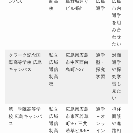
ンパス
制高
島鯉城通り
広島
広島
校
ビル4階
通学
市内
通学
を組
み合
わせ
たい
クラーク記念国
私立
広島県広島
通学
対面
際高等学校 広島
広域
市中区西白
型・
通学
キャンパス
通信
島町7-27
探究
や探
制高
学習
究学
校
習も
見た
い
第一学院高等学
私立
広島県広島
通学
担任
校 広島キャンパ
広域
市東区若草
＋オ
面談
ス
通信
町9-7 三共
ンラ
や進
制高
若草ビル5F
イン
路相