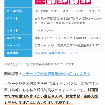
コース/授業
週5日通学、スマートスタディ（スマートスタディ1〜
イベント
文化祭/体育祭/遠足/修学旅行/クラブ活動/ホームルー
ガイダンス/ゼミ発表会/生徒会役員選挙
レポート
ネットレポート
本校所在地
北海道（ただしスクーリングは各地のキャンパスにて
キャンパス
広島キャンパス（広島県広島市中区西白島町7-27）
資料請求
学校資料・募集要項請求フォーム
上記表はクラーク記念国際高等学校全体のデータです。
関連記事：
クラーク記念国際高等学校の口コミを見る
クラーク記念国際高等学校 広島キャンパスは、広島市中区
西白島町にある私立通信制高校のキャンパスです。
対面通
学で学校生活を作りたい生徒さんや、探究学習・進路支援
も見たい生徒さんに合いやすい学校です。