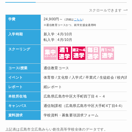
スクロールできます
学費
24,900円～
（詳細は
こちら
）
※通信教育コースかつ、就学支援金適用時
入学時期
新入学 : 4月/10月
転入学 : 4月/10月
スクーリング
コース/授業
通信教育コース
イベント
体育祭 / 文化祭 / 入学式 / 卒業式 / 生徒総会 / 校内
レポート
紙レポート
本校所在地
広島県広島市中区大手町四丁目４－４
キャンパス
通信制課程（広島県広島市中区大手町4丁目4-4）
資料請求
学校資料・募集要項請求フォーム
上記表は広島市立広島みらい創生高等学校全体のデータです。