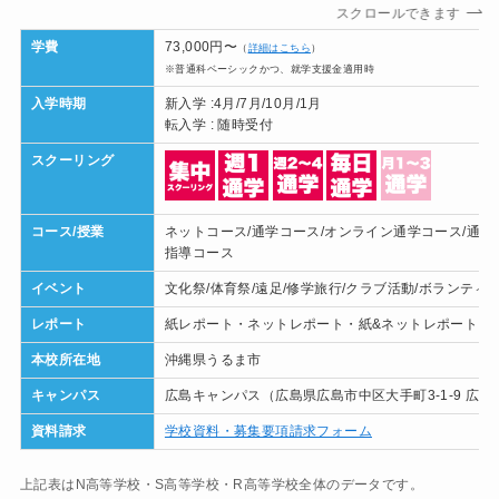
スクロールできます
学費
73,000円〜
（
詳細はこちら
）
※普通科ベーシックかつ、就学支援金適用時
入学時期
新入学 :4月/7月/10月/1月
転入学 : 随時受付
スクーリング
コース/授業
ネットコース/通学コース/オンライン通学コース/通学
指導コース
イベント
文化祭/体育祭/遠足/修学旅行/クラブ活動/ボランティ
レポート
紙レポート・ネットレポート・紙&ネットレポート
本校所在地
沖縄県うるま市
キャンパス
広島キャンパス（広島県広島市中区大手町3-1-9 広
資料請求
学校資料・募集要項請求フォーム
上記表はN高等学校・S高等学校・R高等学校全体のデータです。