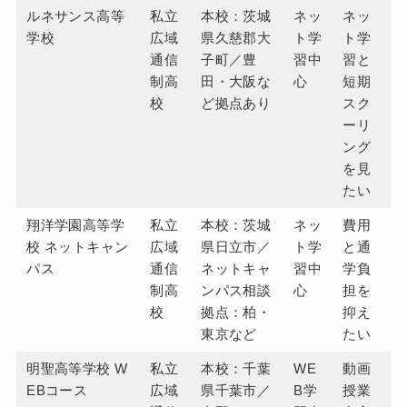
ルネサンス高等
私立
本校：茨城
ネッ
ネッ
学校
広域
県久慈郡大
ト学
ト学
通信
子町／豊
習中
習と
制高
田・大阪な
心
短期
校
ど拠点あり
スク
ーリ
ング
を見
たい
翔洋学園高等学
私立
本校：茨城
ネッ
費用
校 ネットキャン
広域
県日立市／
ト学
と通
パス
通信
ネットキャ
習中
学負
制高
ンパス相談
心
担を
校
拠点：柏・
抑え
東京など
たい
明聖高等学校 W
私立
本校：千葉
WE
動画
EBコース
広域
県千葉市／
B学
授業