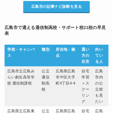
広島市の記事ナビ診断を見る
広島市で通える通信制高校・サポート校21校の早見
表
学校・キャンパ
種別
所在地・拠
通い
向い
ス
点
方の
てい
目安
る人
広島市立広島み
公立
広島県広島
自宅
広島
らい創生高等学
通信
市中区大手
学習
市内
校 通信制課程
制高
町4丁目4-4
＋ス
の公
校
クー
立校
リン
も見
グ
たい
広島県立広島東
公立
広島県広島
自宅
広島