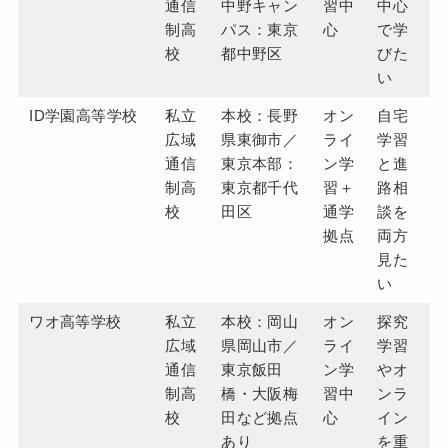
通信
中野キャン
習中
中心
制高
パス：東京
心
で学
校
都中野区
びた
い
ID学園高等学校
私立
本校：長野
オン
自宅
広域
県東御市／
ライ
学習
通信
東京本部：
ン学
と進
制高
東京都千代
習＋
路相
校
田区
通学
談を
拠点
両方
見た
い
ワオ高等学校
私立
本校：岡山
オン
探究
広域
県岡山市／
ライ
学習
通信
東京飯田
ン学
やオ
制高
橋・大阪梅
習中
ンラ
校
田など拠点
心
イン
あり
を重