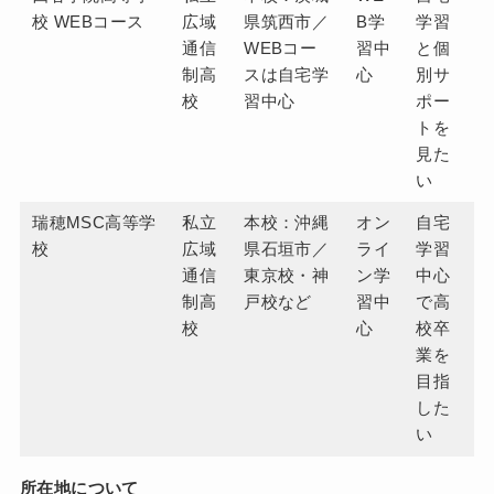
校 WEBコース
広域
県筑西市／
B学
学習
通信
WEBコー
習中
と個
制高
スは自宅学
心
別サ
校
習中心
ポー
トを
見た
い
瑞穂MSC高等学
私立
本校：沖縄
オン
自宅
校
広域
県石垣市／
ライ
学習
通信
東京校・神
ン学
中心
制高
戸校など
習中
で高
校
心
校卒
業を
目指
した
い
所在地について