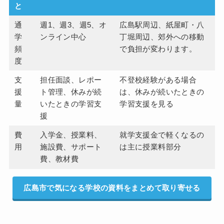
と
通
週1、週3、週5、オ
広島駅周辺、紙屋町・八
学
ンライン中心
丁堀周辺、郊外への移動
頻
で負担が変わります。
度
支
担任面談、レポー
不登校経験がある場合
援
ト管理、休みが続
は、休みが続いたときの
量
いたときの学習支
学習支援を見る
援
費
入学金、授業料、
就学支援金で軽くなるの
用
施設費、サポート
は主に授業料部分
費、教材費
広島市で気になる学校の資料をまとめて取り寄せる