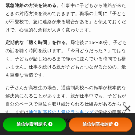
緊急連絡の方法を決める
。仕事中に子どもから連絡が来た
ときの対応方法を決めておきます。職場の上司に「子ども
が不登校で、急に連絡が来る場合がある」と伝えておくだ
けで、心理的な余裕が大きく変わります。
定期的な「聴く時間」を作る
。帰宅後に15〜30分、子ども
の話を聴く時間を設けます。「今日どうだった？」ではな
く、子どもが話し始めるまで静かに並んでいる時間でも構
いません。仕事を続ける親が子どもとつながるための、最
も重要な習慣です。
お子さんが高校生の場合、通信制高校への転学が根本的な
解決策になることがあります。親が仕事中でも、子どもが
自分のペースで単位を取り続けられる仕組みがあるからで
す。まずは
通信制高校の人気校ランキング
で学校の種類を
確認することで、仕事を続けながらの進路サポートが具体
通信制資料請求
通信制高校診断
的に見えてきます。