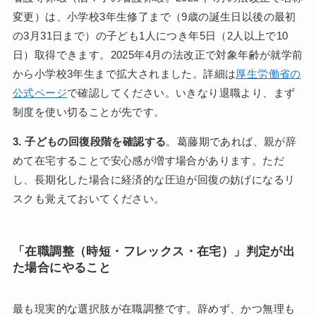
変更）は、小学校3年生修了まで（9歳の誕生日以後の最初
の3月31日まで）の子ども1人につき年5日（2人以上で10
日）取得できます。2025年4月の法改正で対象年齢が就学前
から小学校3年生まで拡大されました。詳細は
厚生労働省の
公式ページ
で確認してください。いきなり退職より、まず
制度を使い切ることが先です。
3. 子どもの回復段階を確認する
。葛藤期であれば、親が辞
めて在宅することで安心感が増す場合があります。ただ
し、長期化した場合に経済的な圧迫が回復の妨げになるリ
スクも覚えておいてください。
「在職調整（時短・フレックス・在宅）」判定が出
た場合にやること
最も現実的な選択肢が在職調整です。辞めず、かつ無理も