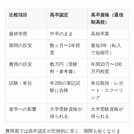
比較項目
高卒認定
高卒資格（通信
制高校）
最終学歴
中卒のまま
高校卒業
期間の目安
数ヶ月〜1年程
最短3年（転入
度
で短縮可）
費用の目安
数万円（受験
年間20万〜100
料・参考書）
万円程度
試験・単位
年2回の筆記試
単位取得・レポ
験に合格
ート・スクーリ
ング
進学への影響
大学受験資格が
大学受験資格が
得られる
得られる
費用面では高卒認定が圧倒的に安く、期間も短くなりま