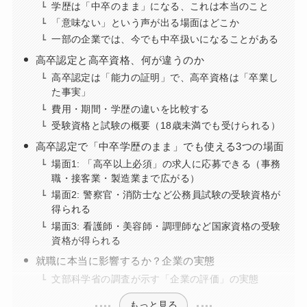
学歴は「中卒のまま」になる、これは本当のこと
「意味ない」という声が出る場面はどこか
一部の企業では、今でも中卒扱いになることがある
高卒認定と高卒資格、何が違うのか
高卒認定は「能力の証明」で、高卒資格は「卒業し
た事実」
費用・期間・学歴の違いを比較する
受験資格と試験の概要（18歳未満でも受けられる）
高卒認定で「中卒学歴のまま」でも使える3つの場面
場面1: 「高卒以上必須」の求人に応募できる（事務
職・接客業・製造業まで広がる）
場面2: 警察官・消防士など公務員試験の受験資格が
得られる
場面3: 看護師・美容師・調理師など国家資格の受験
資格が得られる
就職に本当に影響するか？企業の実態
文部科学省の調査が示す「企業の評価」の実態
もっと見る