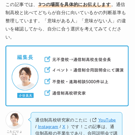
この記事では、
3つの場面を具体的にお伝えします
。通信
制高校と比べてどちらが自分に向いているかの判断基準も
整理しています。「意味がある人」「意味がない人」の違
いを確認してから、自分に合う選択を考えてみてくださ
い。
通信制高校研究家のこたに（
YouTube
/
Instagram
/
X
）です！この記事は、通
こたにりょ
信制高校の卒業生であり、合同説明会で講
うた