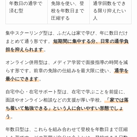
年数日の通学で
免除を使い、登
通学回数をでき
済む型
校を年数日まで
る限り抑えたい
圧縮する
人
集中スクーリング型は、ふだんは家で学び、年に数日だけ
まとめて通う形です。
短期間に集中する分、日常の通学負
担を抑えられます
。
オンライン併用型は、メディア学習で面接指導の時間を減
らす形です。前章の免除の仕組みを最大限に使い、
通学を
最小にできます
。
自宅中心・在宅サポート型は、在宅で学ぶことを前提に、
面談やオンライン相談などの支援が厚い学校。
「家では落
ち着いて勉強できる」という人に合いやすい形態でしょ
う
。
年数日型は、これらを組み合わせて登校を年数日まで圧縮