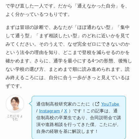
で学び直した一人です。だから「通えなかった自分」を、
よく分かっているつもりです。
まずは冒頭の診断で、あなたが「ほぼ通わない型」「集中
して通う型」「まず相談したい型」のどれに近いかを見て
みてください。そのうえで、なぜ完全ゼロにできないのか
という法令の理由を知り、どこまで登校を減らせるのかを
確かめます。さらに、通学を最小にする4つの形態、後悔し
ない学校の選び方、まとめまで順に読み進められます。読
み終えるころには、自分に合う一歩がきっと見えているは
ずです。
通信制高校研究家のこたに（
YouTube
/
Instagram
/
X
）です！この記事は、通
こたにりょ
信制高校の卒業生であり、合同説明会で講
うた
演や進路相談を行ってきた僕、こたにが、
自身の経験を基に解説します！