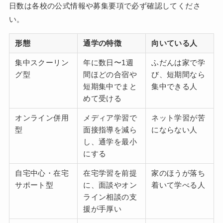
日数は各校の公式情報や募集要項で必ず確認してくださ
い。
形態
通学の特徴
向いている人
集中スクーリン
年に数日〜1週
ふだんは家で学
グ型
間ほどの合宿や
び、短期間なら
短期集中でまと
集中できる人
めて受ける
オンライン併用
メディア学習で
ネット学習が苦
型
面接指導を減ら
にならない人
し、通学を最小
にする
自宅中心・在宅
在宅学習を前提
家のほうが落ち
サポート型
に、面談やオン
着いて学べる人
ライン相談の支
援が手厚い