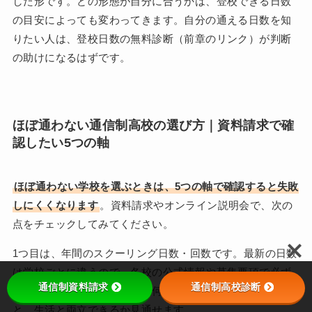
した形です。どの形態が自分に合うかは、登校できる日数
の目安によっても変わってきます。自分の通える日数を知
りたい人は、登校日数の無料診断（前章のリンク）が判断
の助けになるはずです。
ほぼ通わない通信制高校の選び方｜資料請求で確
認したい5つの軸
ほぼ通わない学校を選ぶときは、5つの軸で確認すると失敗
しにくくなります
。資料請求やオンライン説明会で、次の
点をチェックしてみてください。
1つ目は、年間のスクーリング日数・回数です。最新の日数
は学校ごとに違うので、各校の公式情報や募集要項で必ず
通信制資料請求
通信制高校診断
確かめます。「だいたい年に何日か」を最初に押さえる
と、生活と両立できるか見通せます。