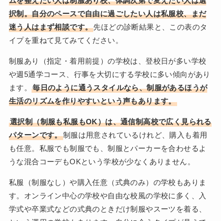
ムを整えたい人は制服あり校、体調次第で変えたい人は選
択制。自分のペースで自由に過ごしたい人は私服校、まだ
迷う人はまず相談です。
先ほどの診断結果と、この表のタ
イプを重ねて見てみてください。
制服あり（指定・着用前提）の学校は、登校日が多い学校
や週5通学コース、行事を大切にする学校に多い傾向があり
ます。
毎日のように通うスタイルなら、制服があるほうが
生活のリズムを作りやすいという声もあります。
選択制（制服も私服もOK）は、通信制高校で広く見られる
パターンです。
制服は用意されているけれど、購入も着用
も任意。私服でも制服でも、制服とパーカーを合わせるよ
うな混合コーデもOKという学校が少なくありません。
私服（制服なし）や購入任意（式典のみ）の学校もありま
す。オンライン中心の学校や自由な校風の学校に多く、入
学式や卒業式などの式典のときだけ制服やスーツを着る、