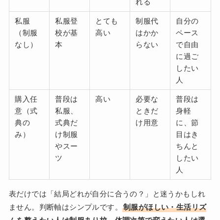
れる
私服
私服登
とても
制服代
自分の
（制服
校が基
高い
はかか
ペース
なし）
本
らない
で自由
に過ご
したい
人
購入任
普段は
高い
必要な
普段は
意（式
私服、
ときだ
身軽
典の
式典だ
け用意
に、節
み）
け制服
目はき
やスー
ちんと
ツ
したい
人
表だけでは「結局どれが自分に合うの？」と迷うかもしれ
ません。判断軸はシンプルです。
制服がほしい・生活リズ