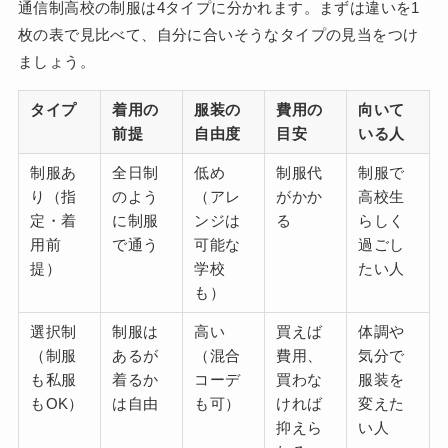
通信制高校の制服は4タイプに分かれます。まずは違いを1
枚の表で見比べて、自分に合いそうなタイプの見当をつけ
ましょう。
タイプ
着用の
服装の
費用の
向いて
前提
自由度
目安
いる人
制服あ
全日制
低め
制服代
制服で
り（指
のよう
（アレ
がかか
高校生
定・着
に制服
ンジは
る
らしく
用前
で通う
可能な
過ごし
提）
学校
たい人
も）
選択制
制服は
高い
買えば
体調や
（制服
あるが
（混合
費用、
気分で
も私服
着るか
コーデ
買わな
服装を
もOK）
は自由
も可）
ければ
変えた
抑えら
い人