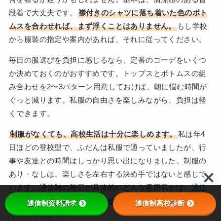
段着で大丈夫です。
襟付きのシャツに落ち着いた色のボト
ムスを合わせれば、まず浮くことはありません。
もし学校
から服装の指定や案内があれば、それに従ってください。
毎日の服選びを負担に感じるなら、定番のコーデをいくつ
か決めておくのがおすすめです。トップスとボトムスの組
み合わせを2〜3パターン用意しておけば、朝に悩む時間が
ぐっと減ります。私服の自由さを楽しみながら、負担は軽
くできます。
制服がなくても、高校生活は十分に楽しめます。
私は年4
日ほどの登校型で、ふだんは私服で通っていましたが、行
事や友達との時間はしっかり思い出になりました。制服の
あり・なしは、楽しさを左右する決め手ではないと感じて
います。通信制の毎日が具体的にどんな雰囲気かは、
通信
制高校ってどんな感じ？（学校生活全般）
もあわせて読ん
通信制資料請求
通信制高校診断
でみてください。