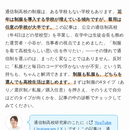
通信制高校の制服は、ある学校もない学校もあります。
近
年は制服を導入する学校が増えている傾向ですが、着用は
任意の学校が大半です。
この記事は、公立の通信制高校
（年4日ほどの登校型）を卒業し、在学中は生徒会長も務め
た運営者・小谷が、当事者の視点でまとめました。「制服
を着て高校生らしい思い出を作りたい」——その憧れで通
信制を選ぶのは、まったく変なことではありません。反対
に「私服だと毎日のコーデや浮かないかが不安」という気
持ちも、ちゃんと解消できます。
制服も私服も、どちらを
選んでも高校生活は楽しめます。
まずは制服の4タイプ（あ
り／選択制／私服／購入任意）を押さえ、そのうえで自分
はどのタイプが向くかを、記事の中の診断でチェックして
みてください。
通信制高校研究家のこたに（
YouTube
/
Instagram
/
X
）です！この記事は、通