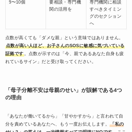
9〜10個
要相談・専門機
専門機関に相談
関の活用を
すべきタイミン
グのセクション
へ
点数が高くても「ダメな親」という意味ではありません。
点数が高い人ほど、お子さんのSOSに敏感に気づいている
証拠です
。点数が示すのは「今、親であるあなた自身も疲
れているサイン」だと受け取ってください。
「母子分離不安は母親のせい」が誤解である4つ
の理由
「あなたが働いてるから」「甘やかすから」と言われて自
分を責めているあなたへ、もう一度お伝えします。
「私の
せい？」の答えは、一次情報すべてで明確にNOです
。ここ