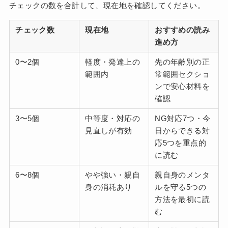
チェックの数を合計して、現在地を確認してください。
チェック数
現在地
おすすめの読み
進め方
0〜2個
軽度・発達上の
先の年齢別の正
範囲内
常範囲セクショ
ンで安心材料を
確認
3〜5個
中等度・対応の
NG対応7つ・今
見直しが有効
日からできる対
応5つを重点的
に読む
6〜8個
やや強い・親自
親自身のメンタ
身の消耗あり
ルを守る5つの
方法を最初に読
む