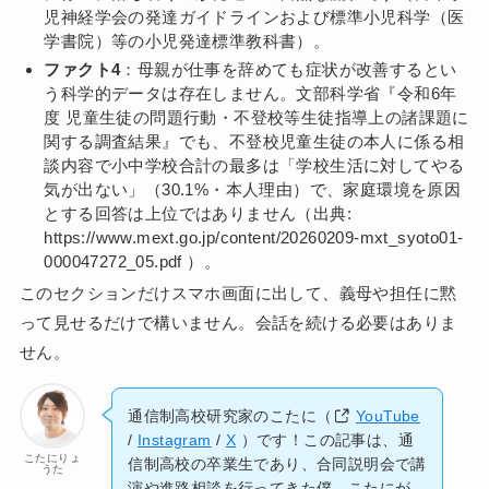
児神経学会の発達ガイドラインおよび標準小児科学（医
学書院）等の小児発達標準教科書）。
ファクト4
：母親が仕事を辞めても症状が改善するとい
う科学的データは存在しません。文部科学省『令和6年
度 児童生徒の問題行動・不登校等生徒指導上の諸課題に
関する調査結果』でも、不登校児童生徒の本人に係る相
談内容で小中学校合計の最多は「学校生活に対してやる
気が出ない」（30.1%・本人理由）で、家庭環境を原因
とする回答は上位ではありません（出典:
https://www.mext.go.jp/content/20260209-mxt_syoto01-
000047272_05.pdf ）。
このセクションだけスマホ画面に出して、義母や担任に黙
って見せるだけで構いません。会話を続ける必要はありま
せん。
通信制高校研究家のこたに（
YouTube
/
Instagram
/
X
）です！この記事は、通
こたにりょ
信制高校の卒業生であり、合同説明会で講
うた
演や進路相談を行ってきた僕、こたにが、