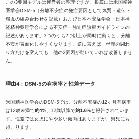
この3要因モデルは運営者の整理ですが、根底には米国精神
医学会DSM-5（分離不安症の発症要因として気質・遺伝・
環境の組み合わせを記載）および日本不安症学会・日本神
経精神薬理学会による不安症・強迫症診療ガイドラインの
記述があります。3つのうち2つ以上が同時に動くと、分離
不安が表面化しやすくなります。逆に言えば、母親の関わ
り方だけを変えても、他の2要因が動いていれば改善しませ
ん。
理由4：DSM-5の有病率と性差データ
米国精神医学会のDSM-5では、分離不安症の12ヶ月有病率
は12歳未満で
約4%
、12歳以降で
約1.6%
と報告されていま
す。性差では女児にやや多い傾向はありますが、男児にも
起こります。