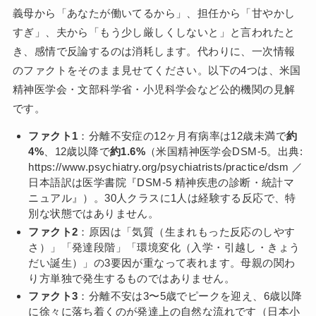
義母から「あなたが働いてるから」、担任から「甘やかし
すぎ」、夫から「もう少し厳しくしないと」と言われたと
き、感情で反論するのは消耗します。代わりに、一次情報
のファクトをそのまま見せてください。以下の4つは、米国
精神医学会・文部科学省・小児科学会など公的機関の見解
です。
ファクト1
：分離不安症の12ヶ月有病率は12歳未満で
約
4%
、12歳以降で
約1.6%
（米国精神医学会DSM-5。出典:
https://www.psychiatry.org/psychiatrists/practice/dsm ／
日本語訳は医学書院『DSM-5 精神疾患の診断・統計マ
ニュアル』）。30人クラスに1人は経験する反応で、特
別な状態ではありません。
ファクト2
：原因は「気質（生まれもった反応のしやす
さ）」「発達段階」「環境変化（入学・引越し・きょう
だい誕生）」の3要因が重なって表れます。母親の関わ
り方単独で発生するものではありません。
ファクト3
：分離不安は3〜5歳でピークを迎え、6歳以降
に徐々に落ち着くのが発達上の自然な流れです（日本小