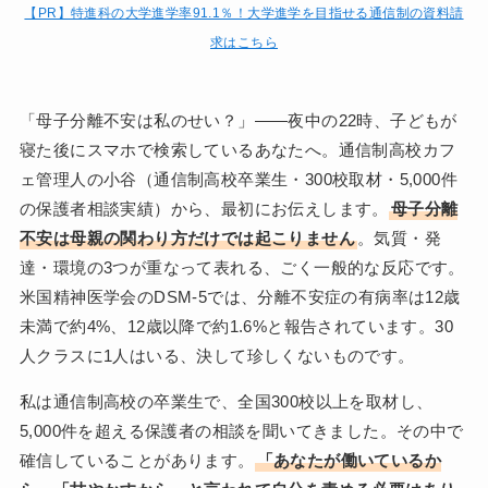
【PR】特進科の大学進学率91.1％！大学進学を目指せる通信制の資料請
求はこちら
「母子分離不安は私のせい？」——夜中の22時、子どもが
寝た後にスマホで検索しているあなたへ。通信制高校カフ
ェ管理人の小谷（通信制高校卒業生・300校取材・5,000件
の保護者相談実績）から、最初にお伝えします。
母子分離
不安は母親の関わり方だけでは起こりません
。気質・発
達・環境の3つが重なって表れる、ごく一般的な反応です。
米国精神医学会のDSM-5では、分離不安症の有病率は12歳
未満で約4%、12歳以降で約1.6%と報告されています。30
人クラスに1人はいる、決して珍しくないものです。
私は通信制高校の卒業生で、全国300校以上を取材し、
5,000件を超える保護者の相談を聞いてきました。その中で
確信していることがあります。
「あなたが働いているか