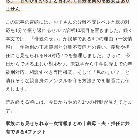
ら」「甘やかすから」と言われて自分を責める必要はあり
ません
。
この記事の冒頭には、お子さんの分離不安レベルと親の対
応を1分で振り返れるセルフ診断10項目を置きました。続く
本文では、「母親のせい」が誤解である4つの理由（一次情
報）、年齢別の正常範囲と分離不安症との違い、義母や担
任にも見せられるNG対応7つを整理しました。さらに、今
日からできる正しい対応5つ、未就学から中学以降までの年
齢別対応、相談すべき専門機関、そして「私のせい？」と
潰れそうな親自身のメンタルを守る方法までを順番にお伝
えします。
読み終える頃には、今日からやめる1つの行動が見えてきま
す。
家族にも見せられる一次情報まとめ｜義母・夫・担任に共
有できる4ファクト