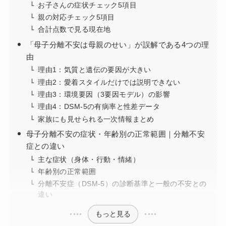
お子さんの症状チェック5項目
親の対応チェック5項目
合計点数で見る現在地
「母子分離不安は母親のせい」が誤解である4つの理
由
理由1：気質と遺伝の要因が大きい
理由2：愛着スタイルだけでは説明できない
理由3：環境要因（3要因モデル）の影響
理由4：DSM-5の有病率と性差データ
家族にも見せられる一次情報まとめ
母子分離不安の症状・年齢別の正常範囲｜分離不安
症との違い
主な症状（身体・行動・情緒）
年齢別の正常範囲
分離不安症（DSM-5）の診断基準と一般の不安との
違い
もっと見る