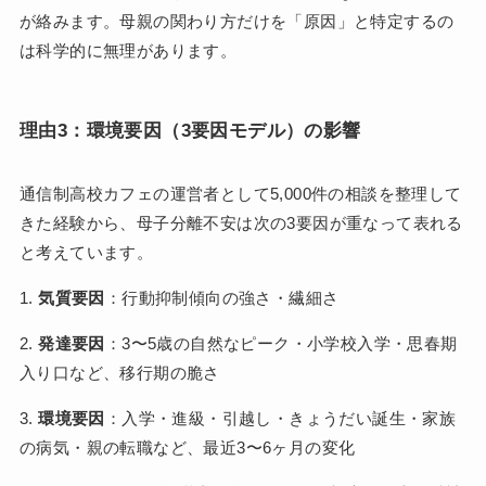
が絡みます。母親の関わり方だけを「原因」と特定するの
は科学的に無理があります。
理由3：環境要因（3要因モデル）の影響
通信制高校カフェの運営者として5,000件の相談を整理して
きた経験から、母子分離不安は次の3要因が重なって表れる
と考えています。
1.
気質要因
：行動抑制傾向の強さ・繊細さ
2.
発達要因
：3〜5歳の自然なピーク・小学校入学・思春期
入り口など、移行期の脆さ
3.
環境要因
：入学・進級・引越し・きょうだい誕生・家族
の病気・親の転職など、最近3〜6ヶ月の変化